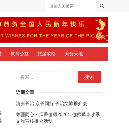
居
教育公益
旅游攻略
美食天地
搜
索：
近期文章
清凉长治 京长同行 长治文旅推介会
其
粤疆同心・瓜香伽师2026年伽师瓜丰收季
说
文旅宣传推介活动