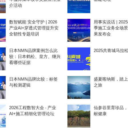
介活动
数智赋能 安全守护 | 2026
用事实说话 | 20
产业AI+穿透式管理提升安
季施工业务全场景
全韧性专题培训
果发布会
日本NMN品牌案例怎么比
2025共青城马拉
较：日本鹤松、皇方、继兴
看哪些证据
日本NMN品牌比较：标签
盛夏喀纳斯，踏上
与检测逻辑
之旅
2026工程数智大会 ‧ 产业
仙参谷里育珍品，
AI+施工精细化管理论坛
献健康