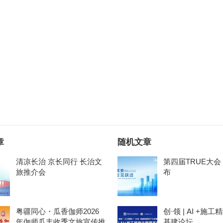
章
随机文章
清凉长治 京长同行 长治文
第四届TRUE大
旅推介会
布
粤疆同心・瓜香伽师2026
创·领 | AI +施
年伽师瓜丰收季文旅宣传推
基建论坛