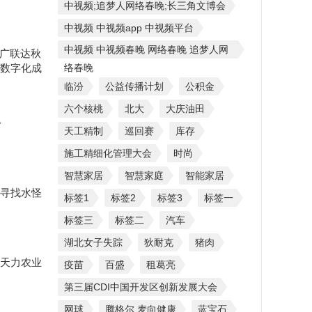
中视频;追梦人网络春晚;长三角文博会
中视频 中视频app 中视频平台
中视频 中视频春晚 网络春晚 追梦人网
25广联达秋
数字化成
络春晚
临汾
公益传播计划
公积金
六个核桃
北大
大庆油田
松
天工精制
巡回赛
库存
施工精细化管理大会
时尚
智慧家居
智慧家庭
智能家居
寻找水怪
标签1
标签2
标签3
标签一
标签三
标签二
汽车
湖北女子失踪
狄耐克
猪肉
天力农业
疫苗
百盛
租葛亮
第三届CDI中国开发区创新发展大会
网球
腾格尔 麦向健康
蓝宝石