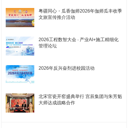
粤疆同心・瓜香伽师2026年伽师瓜丰收季
文旅宣传推介活动
2026工程数智大会 ‧ 产业AI+施工精细化
管理论坛
2026年反兴奋剂进校园活动
北宋官瓷开窑盛典举行 宫辰集团与朱芳魁
大师达成战略合作