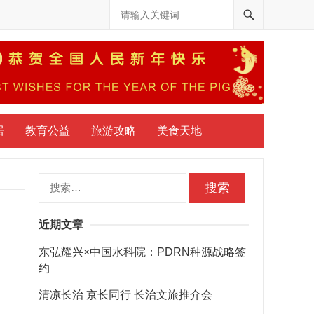
居
教育公益
旅游攻略
美食天地
搜
索：
近期文章
东弘耀兴×中国水科院：PDRN种源战略签
约
清凉长治 京长同行 长治文旅推介会