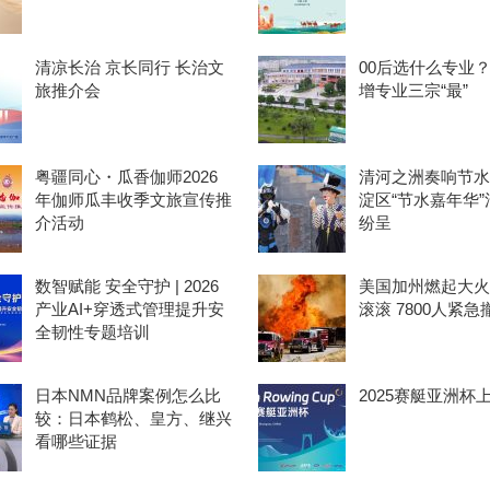
清凉长治 京长同行 长治文
00后选什么专业
旅推介会
增专业三宗“最”
粤疆同心・瓜香伽师2026
清河之洲奏响节水
年伽师瓜丰收季文旅宣传推
淀区“节水嘉年华
介活动
纷呈
数智赋能 安全守护 | 2026
美国加州燃起大火
产业AI+穿透式管理提升安
滚滚 7800人紧急
全韧性专题培训
日本NMN品牌案例怎么比
2025赛艇亚洲杯
较：日本鹤松、皇方、继兴
看哪些证据