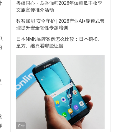
看
粤疆同心・瓜香伽师2026年伽师瓜丰收季
文旅宣传推介活动
数智赋能 安全守护 | 2026产业AI+穿透式管
理提升安全韧性专题培训
间
日本NMN品牌案例怎么比较：日本鹤松、
皇方、继兴看哪些证据
的
是
、
核
样
广告