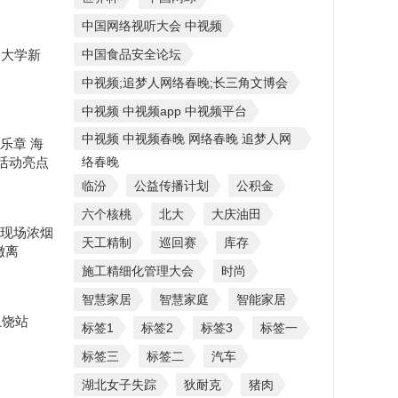
中国网络视听大会 中视频
？大学新
中国食品安全论坛
中视频;追梦人网络春晚;长三角文博会
中视频 中视频app 中视频平台
中视频 中视频春晚 网络春晚 追梦人网
乐章 海
”活动亮点
络春晚
临汾
公益传播计划
公积金
六个核桃
北大
大庆油田
现场浓烟
天工精制
巡回赛
库存
撤离
施工精细化管理大会
时尚
智慧家居
智慧家庭
智能家居
上饶站
标签1
标签2
标签3
标签一
标签三
标签二
汽车
湖北女子失踪
狄耐克
猪肉