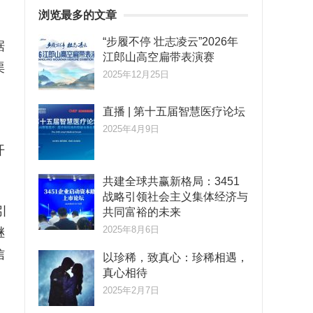
浏览最多的文章
“步履不停 壮志凌云”2026年
据
江郎山高空扁带表演赛
渠
2025年12月25日
直播 | 第十五届智慧医疗论坛
2025年4月9日
开
共建全球共赢新格局：3451
战略引领社会主义集体经济与
引
共同富裕的未来
2025年8月6日
继
信
以珍稀，致真心：珍稀相遇，
真心相待
2025年2月7日