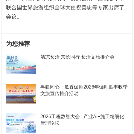
联合国世界旅游组织全球大使祝善忠等专家出席了
会议。
为您推荐
清凉长治 京长同行 长治文旅推介会
粤疆同心・瓜香伽师2026年伽师瓜丰收季
文旅宣传推介活动
2026工程数智大会 ‧ 产业AI+施工精细化
管理论坛