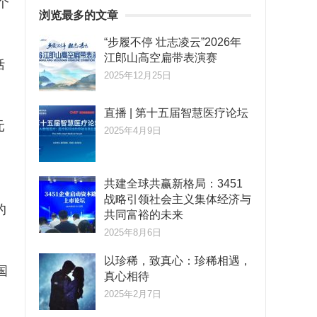
个
浏览最多的文章
“步履不停 壮志凌云”2026年
江郎山高空扁带表演赛
括
2025年12月25日
直播 | 第十五届智慧医疗论坛
元
2025年4月9日
共建全球共赢新格局：3451
战略引领社会主义集体经济与
的
共同富裕的未来
2025年8月6日
以珍稀，致真心：珍稀相遇，
国
真心相待
2025年2月7日