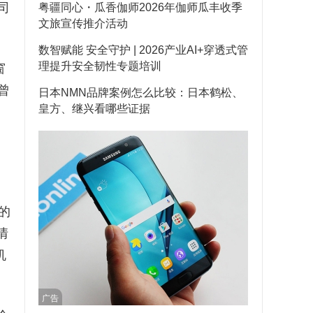
司
粤疆同心・瓜香伽师2026年伽师瓜丰收季
文旅宣传推介活动
数智赋能 安全守护 | 2026产业AI+穿透式管
理提升安全韧性专题培训
窗
曾
日本NMN品牌案例怎么比较：日本鹤松、
皇方、继兴看哪些证据
的
情
机
广告