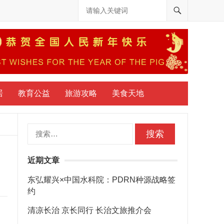
居
教育公益
旅游攻略
美食天地
搜
索：
近期文章
东弘耀兴×中国水科院：PDRN种源战略签
约
清凉长治 京长同行 长治文旅推介会