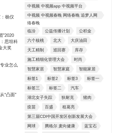
中视频 中视频app 中视频平台
中视频 中视频春晚 网络春晚 追梦人网
家：杨仪
络春晚
临汾
公益传播计划
公积金
”2020
六个核桃
北大
大庆油田
：思坦科
金大奖
天工精制
巡回赛
库存
施工精细化管理大会
时尚
专业怎么
智慧家居
智慧家庭
智能家居
标签1
标签2
标签3
标签一
标签三
标签二
汽车
从“凸面”
湖北女子失踪
狄耐克
猪肉
疫苗
百盛
租葛亮
第三届CDI中国开发区创新发展大会
网球
腾格尔 麦向健康
蓝宝石