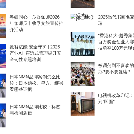
粤疆同心・瓜香伽师2026
2025当代书画名
年伽师瓜丰收季文旅宣传推
瑞
介活动
“香港科大-越秀集团
百万奖金创业大赛
数智赋能 安全守护 | 2026
技勇夺100万元现
产业AI+穿透式管理提升安
全韧性专题培训
被调剂到不喜欢的
办?要不要复读?
日本NMN品牌案例怎么比
较：日本鹤松、皇方、继兴
看哪些证据
电视机改革印记：
到“凹面”
日本NMN品牌比较：标签
与检测逻辑