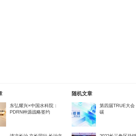
章
随机文章
东弘耀兴×中国水科院：
第四届TRUE大
PDRN种源战略签约
碳
清凉长治 京长同行 长治文
2022长三角区块