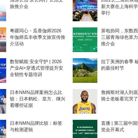
旅推介会
新大赛在上海科学
举行
粤疆同心・瓜香伽师2026
算电协同，东数西
年伽师瓜丰收季文旅宣传推
三届青海绿色算力
介活动
推介会
数智赋能 安全守护 | 2026
拉丁美洲的春季 
产业AI+穿透式管理提升安
的最佳时节
全韧性专题培训
日本NMN品牌案例怎么比
詹姆斯对湖人到底
较：日本鹤松、皇方、继兴
骑士老板看完哭了
看哪些证据
日本NMN品牌比较：标签
直播 | 第三届中
与检测逻辑
览会开幕式