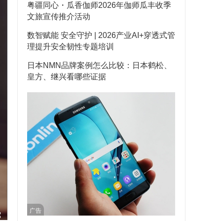
粤疆同心・瓜香伽师2026年伽师瓜丰收季
文旅宣传推介活动
数智赋能 安全守护 | 2026产业AI+穿透式管
理提升安全韧性专题培训
日本NMN品牌案例怎么比较：日本鹤松、
皇方、继兴看哪些证据
广告