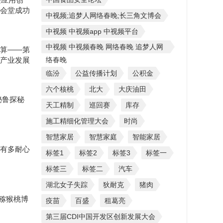
会堂成功
中视频;追梦人网络春晚;长三角文博会
中视频 中视频app 中视频平台
中视频 中视频春晚 网络春晚 追梦人网
算——第
产业发展
络春晚
临汾
公益传播计划
公积金
六个核桃
北大
大庆油田
秘鲁探秘
天工精制
巡回赛
库存
施工精细化管理大会
时尚
智慧家居
智慧家庭
智能家居
有多耐心
标签1
标签2
标签3
标签一
标签三
标签二
汽车
湖北女子失踪
狄耐克
猪肉
国猕猴桃博
疫苗
百盛
租葛亮
第三届CDI中国开发区创新发展大会