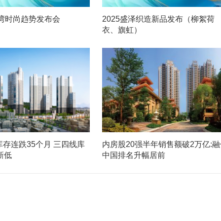
州湾时尚趋势发布会
2025盛泽织造新品发布（柳絮荷
衣、旗虹）
存连跌35个月 三四线库
内房股20强半年销售额破2万亿:融
新低
中国排名升幅居前