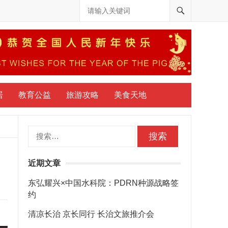
居
教育公益
旅游攻略
美食天地
搜
索：
近期文章
东弘耀兴×中国水科院：PDRN种源战略签
约
清凉长治 京长同行 长治文旅推介会