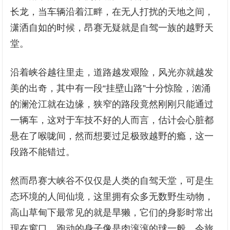
长龙，当车辆沿着江畔，在无人打扰的天地之间，
潇洒自如的时候，昂赛无疑就是自驾一族的越野天
堂。
沿着峡谷越往里走，道路越发艰险，风光亦就越发
美的出奇，其中有一段“挂壁山路”十分惊险，汹涌
的澜沧江就在边缘，狭窄的路段竟然刚刚只能通过
一辆车，这对于车技不好的人而言，估计会心脏都
悬在了喉咙间，然而想要过足极致越野的瘾，这一
段路不能错过。
然而昂赛大峡谷不仅仅是人类的自驾天堂，可是生
态环境的人间仙境，这里拥有众多无数野生动物，
高山草甸下最常见的就是旱獭，它们的身影时常出
现在窗口，跑动的身子像是肉滚滚的球一般，令旅