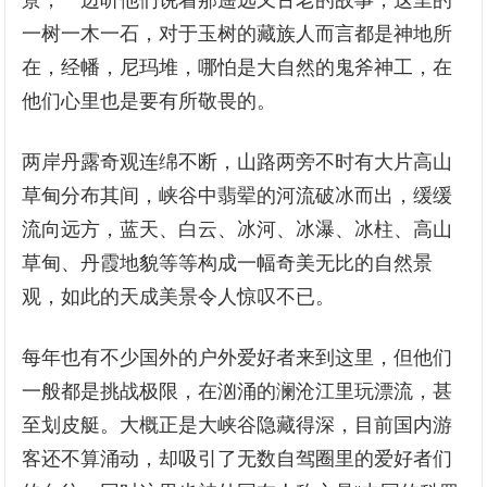
景，一边听他们说着那遥远又古老的故事，这里的
一树一木一石，对于玉树的藏族人而言都是神地所
在，经幡，尼玛堆，哪怕是大自然的鬼斧神工，在
他们心里也是要有所敬畏的。
两岸丹露奇观连绵不断，山路两旁不时有大片高山
草甸分布其间，峡谷中翡翚的河流破冰而出，缓缓
流向远方，蓝天、白云、冰河、冰瀑、冰柱、高山
草甸、丹霞地貌等等构成一幅奇美无比的自然景
观，如此的天成美景令人惊叹不已。
每年也有不少国外的户外爱好者来到这里，但他们
一般都是挑战极限，在汹涌的澜沧江里玩漂流，甚
至划皮艇。大概正是大峡谷隐藏得深，目前国内游
客还不算涌动，却吸引了无数自驾圈里的爱好者们