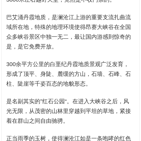
巴艾涌丹霞地质，是澜沧江上游的重要支流扎曲流
域所在地，特殊的地理环境使得昂赛大峡谷在全国
众多峡谷景区中独一无二，最让国内游感到惊奇的
是，是它免费开放。
300余平方公里的白垩纪丹霞地质景观广泛发育，
形成了顶平、身陡、麓缓的方山，石墙、石峰、石
柱、陡崖等千姿百态的地貌形态。
是名副其实的”红石公园“。在进入大峡谷之后，风
光无限，从茂密的山林里穿越到平坦的草地，紧接
着在群山之间自由驰骋。
正当雨季的玉树，使得澜沧江如是一条咆哮的红色