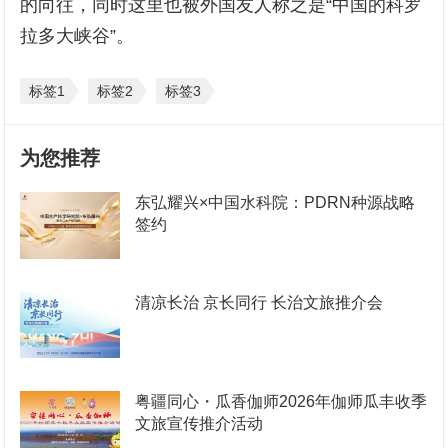
的向往，同时这里也被外国友人称之是“中国的科罗
拉多大峡谷”。
标签1
标签2
标签3
为您推荐
东弘耀兴×中国水科院：PDRN种源战略
签约
清凉长治 京长同行 长治文旅推介会
粤疆同心・瓜香伽师2026年伽师瓜丰收季
文旅宣传推介活动