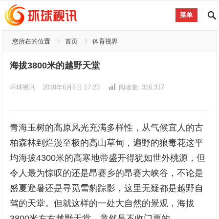
菜单
您所在的位置
首页
体育视界
海拔3800米的越野天堂
环球视讯
2018年6月6日 17:23
阅读量:
316,317
青海玉树的高原风光充满多样性，从气候宜人的古
柏森林到烂漫至极的高山草甸，遍野的狼毒花这平
均海拔4300米的高寒地带盛开得犹如世外桃源，但
令人最为惊叹的还是昂赛乡的昂赛大峡谷，不论是
盛夏避暑还是寻觅雪豹踪影，这里无疑都是越野自
驾的天堂。但就这样的一处大自然的景观，海拔
3800米左右越野天堂，竟然是不收门票的。