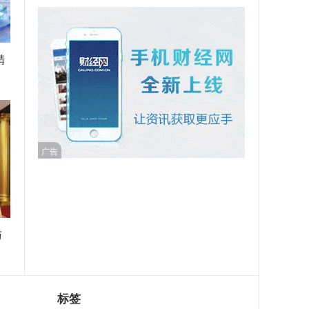
精
广告
与
标签