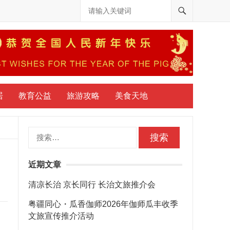
居
教育公益
旅游攻略
美食天地
搜
索：
近期文章
清凉长治 京长同行 长治文旅推介会
粤疆同心・瓜香伽师2026年伽师瓜丰收季
文旅宣传推介活动