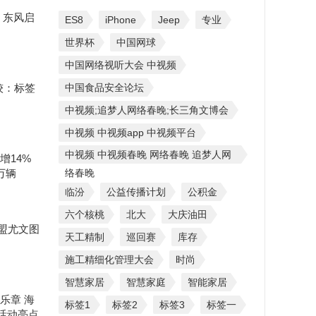
 东风启
ES8
iPhone
Jeep
专业
世界杯
中国网球
中国网络视听大会 中视频
较：标签
中国食品安全论坛
中视频;追梦人网络春晚;长三角文博会
中视频 中视频app 中视频平台
中视频 中视频春晚 网络春晚 追梦人网
增14%
万辆
络春晚
临汾
公益传播计划
公积金
六个核桃
北大
大庆油田
盟尤文图
天工精制
巡回赛
库存
施工精细化管理大会
时尚
智慧家居
智慧家庭
智能家居
乐章 海
标签1
标签2
标签3
标签一
”活动亮点