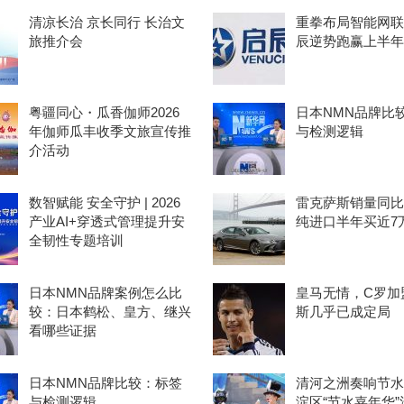
清凉长治 京长同行 长治文
重拳布局智能网联
旅推介会
辰逆势跑赢上半年
粤疆同心・瓜香伽师2026
日本NMN品牌比
年伽师瓜丰收季文旅宣传推
与检测逻辑
介活动
数智赋能 安全守护 | 2026
雷克萨斯销量同比
产业AI+穿透式管理提升安
纯进口半年买近7
全韧性专题培训
日本NMN品牌案例怎么比
皇马无情，C罗加
较：日本鹤松、皇方、继兴
斯几乎已成定局
看哪些证据
日本NMN品牌比较：标签
清河之洲奏响节水
与检测逻辑
淀区“节水嘉年华