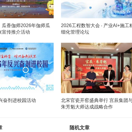
瓜香伽师2026年伽师瓜
2026工程数智大会 ‧ 产业AI+施工
旅宣传推介活动
细化管理论坛
反兴奋剂进校园活动
北宋官瓷开窑盛典举行 宫辰集团
朱芳魁大师达成战略合作
章
随机文章