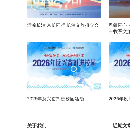
清凉长治 京长同行 长治文旅推介会
粤疆同心・
丰收季文
2026年反兴奋剂进校园活动
2026年
关于我们
近期文