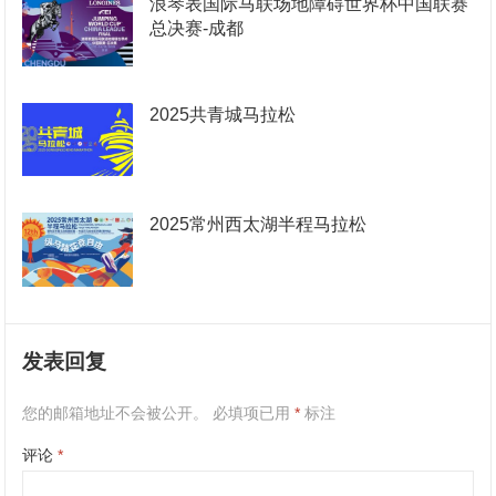
浪琴表国际马联场地障碍世界杯中国联赛
总决赛-成都
2025共青城马拉松
2025常州西太湖半程马拉松
发表回复
您的邮箱地址不会被公开。
必填项已用
*
标注
评论
*