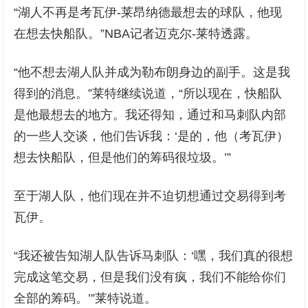
“湖人不再是考瓦伊-莱昂纳德最想去的球队，他现
在想去快船队。”NBA记者迈克尔-莱特透露。
“他不想去湖人队并成为勒布朗身边的副手。这是我
得到的消息。”莱特继续说道，“所以现在，快船队
是他最想去的地方。我还得知，通过和马刺队内部
的一些人交谈，他们告诉我：‘是的，他（考瓦伊）
想去快船队，但是他们的筹码很垃圾。’”
至于湖人队，他们现在并不迫切想通过交易得到考
瓦伊。
“我还被告知湖人队告诉马刺队：‘嘿，我们真的很想
完成这笔交易，但是我们没有疯，我们不能给你们
全部的筹码。’”莱特说道。