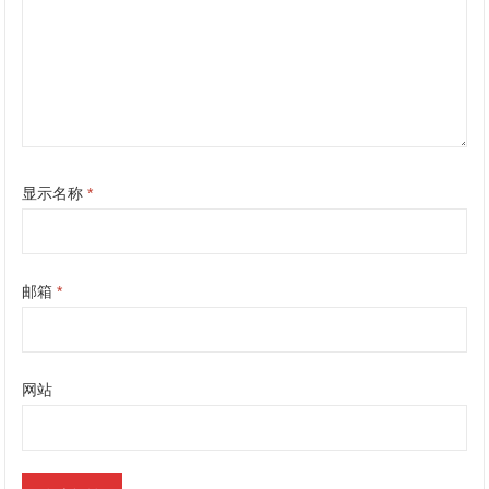
显示名称
*
邮箱
*
网站