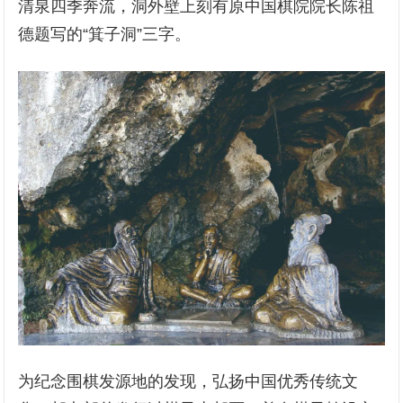
清泉四季奔流，洞外壁上刻有原中国棋院院长陈祖
德题写的“箕子洞”三字。
为纪念围棋发源地的发现，弘扬中国优秀传统文