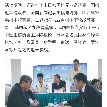
活动期间，还进行了中日韩围棋元老邀请赛、围棋
冠军混双赛、全国新闻记者围棋邀请赛、山西省业
余棋手精英赛、世界冠军与业余棋手车轮战等赛
事。 韩国著名九段曹熏铉，我国围棋之父聂卫平，
中国围棋协会主席陈祖德，日本著名九段林海峰等
棋坛老将，及常昊、华学明、俞斌、马晓春、罗洗
河等后起之秀也来参战。