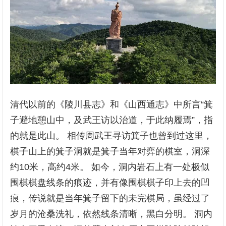
清代以前的《陵川县志》和《山西通志》中所言“箕
子避地憩山中，及武王访以治道，于此纳履焉”，指
的就是此山。 相传周武王寻访箕子也曾到过这里，
棋子山上的箕子洞就是箕子当年对弈的棋室，洞深
约10米，高约4米。 如今，洞内岩石上有一处极似
围棋棋盘线条的痕迹，并有像围棋棋子印上去的凹
痕，传说就是当年箕子留下的未完棋局，虽经过了
岁月的沧桑洗礼，依然线条清晰，黑白分明。 洞内