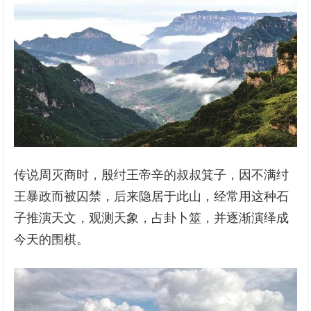
传说周灭商时，殷纣王帝辛的叔叔箕子，因不满纣
王暴政而被囚禁，后来隐居于此山，经常用这种石
子推演天文，观测天象，占卦卜筮，并逐渐演绎成
今天的围棋。