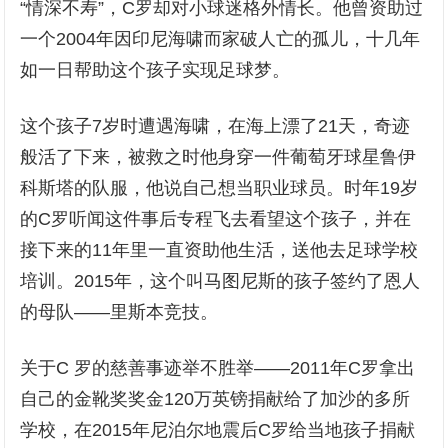
“情深不寿”，C罗却对小球迷格外情长。他曾资助过
一个2004年因印尼海啸而家破人亡的孤儿，十几年
如一日帮助这个孩子实现足球梦。
这个孩子7岁时遭遇海啸，在海上漂了21天，奇迹
般活了下来，被救之时他身穿一件葡萄牙球星鲁伊
科斯塔的队服，他说自己想当职业球员。时年19岁
的C罗听闻这件事后专程飞去看望这个孩子，并在
接下来的11年里一直资助他生活，送他去足球学校
培训。2015年，这个叫马图尼斯的孩子签约了恩人
的母队——里斯本竞技。
关于C 罗的慈善事迹举不胜举——2011年C罗拿出
自己的金靴奖奖金120万英镑捐献给了加沙的多所
学校，在2015年尼泊尔地震后C罗给当地孩子捐献