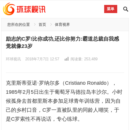
菜单
您所在的位置
首页
体育视界
励志的C罗!比你成功,还比你努力:霸道总裁自我感
觉就像23岁
环球视讯
2018年7月7日 12:57
阅读量:
253,489
克里斯蒂亚诺·罗纳尔多（Cristiano Ronaldo），
1985年2月5日出生于葡萄牙马德拉岛丰沙尔。小时
候孤身去首都里斯本参加足球青年训练营，因为自
己的乡村口音，C罗一直被队里的同龄人嘲笑，于
是C罗索性不再说话，专心练球。