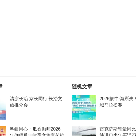
章
随机文章
清凉长治 京长同行 长治文
2026蒙牛·海斯夫
旅推介会
城马拉松赛
粤疆同心・瓜香伽师2026
雷克萨斯销量同比
年伽师瓜丰收季文旅宣传推
纯进口半年买近7