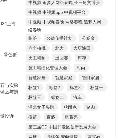
中视频;追梦人网络春晚;长三角文博会
中视频 中视频app 中视频平台
中视频 中视频春晚 网络春晚 追梦人网
024上海
络春晚
临汾
公益传播计划
公积金
六个核桃
北大
大庆油田
会：绿色低
天工精制
巡回赛
库存
施工精细化管理大会
时尚
智慧家居
智慧家庭
智能家居
石与实验
标签1
标签2
标签3
标签一
误区与辨
标签三
标签二
汽车
湖北女子失踪
狄耐克
猪肉
量投诉
疫苗
百盛
租葛亮
第三届CDI中国开发区创新发展大会
网球
腾格尔 麦向健康
蓝宝石