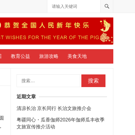
居
教育公益
旅游攻略
美食天地
搜
索：
近期文章
清凉长治 京长同行 长治文旅推介会
圆
粤疆同心・瓜香伽师2026年伽师瓜丰收季
，
文旅宣传推介活动