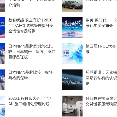
介活动
数智赋能 安全守护 | 2026
致美·致时代——2
产业AI+穿透式管理提升安
家化年度发布会
全韧性专题培训
日本NMN品牌案例怎么比
第四届TRUE大
较：日本鹤松、皇方、继兴
碳
看哪些证据
日本NMN品牌比较：标签
环球视讯：天然钻
与检测逻辑
室培育钻石的认识
别
2026工程数智大会 ‧ 产业
特斯拉在挪威遭大
AI+施工精细化管理论坛
交货慢客服无响应