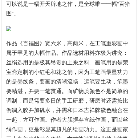
可以说是一幅开天辟地之作，是全球唯一一幅“百猪
图”。
作品《百福图》宽六米，高两米，在工笔重彩画中
属于罕见的大幅作品。作品选材用料亦极为讲究：
丝绢选用的是极其昂贵的上乘之料。画笔用的是荣
宝斋定制的小红毛和花之俏，因为工笔画最显功力
的是墨线条，要画的清晰流畅，运笔要生动，笔墨
要精湛，并要一笔贯通。而矿物质颜色不是简单的
调制，而是需要多日的手工研磨，研磨时还需按比
例调入胶并加矾水，并需和日本吉祥牌黛色融合在
一起，方可作画。作者大胆摒弃宣纸作画，而以丝
绢作画，更是彰显其超凡的绘画功力。这正是画家