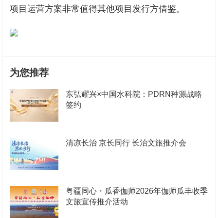
项目运营方案非常值得其他项目发行方借鉴。
为您推荐
东弘耀兴×中国水科院：PDRN种源战略
签约
清凉长治 京长同行 长治文旅推介会
粤疆同心・瓜香伽师2026年伽师瓜丰收季
文旅宣传推介活动