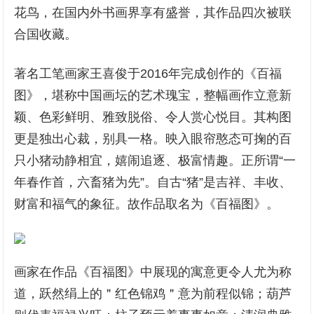
花鸟，在国内外书画界享有盛誉，其作品四次被联
合国收藏。
著名工笔画家王喜俊于2016年完成创作的《百福
图》，堪称中国画坛的艺术瑰宝，整幅画作立意新
颖、色彩鲜明、雅致脱俗、令人赏心悦目。其构图
更是独出心裁，别具一格。映入眼帘憨态可掬的百
只小猪动静相宜，嬉闹追逐、极富情趣。正所谓“一
年春作首，六畜猪为先”。自古“猪”是吉祥、丰收、
财富和福气的象征。故作品取名为《百福图》。
画家在作品《百福图》中展现的寓意更令人尤为称
道，跃然绢上的＂红色锦鸡＂意为前程似锦；葫芦