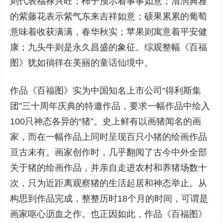
则代表福禄兴旺；柿子预示着事事如意；清润典雅
的紫藤花表示紫气东来吉祥如意；硕果累累的葡萄
意味着收获满满，春华秋实；苹果则寓意着平安健
康；九头牛则是永久昌盛的象征。综观整幅《百福
图》犹如徜徉在美丽的童话仙境中。
作品《百福图》实为中国知名上市公司“得利斯集
团”三十周年庆典的特邀作品，要求一幅作品中绘入
100只神态各异的“猪”。史上鲜有以画猪闻名的画
家，而在一幅作品上同时呈现百只小猪的绘画作品
亘古未有。画家创作时，几乎翻阅了古今中外全部
关于猪的绘画作品，并亲自走进农村和养猪场数十
次，只为近距离观察猪的生活起居和神态举止。从
构思到作品完成，整整历时18个月的时间，可谓是
画家呕心沥血之作。也正因如此，作品《百福图》