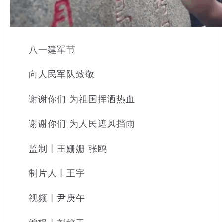
八一建军节
向人民军队致敬
谢谢你们 为祖国挥洒热血
谢谢你们 为人民遮风挡雨
监制丨王姗姗 张鸥
制片人丨王宇
视频丨尹庚午