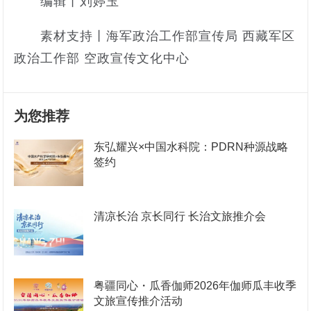
编辑丨刘婷玉
素材支持丨海军政治工作部宣传局 西藏军区
政治工作部 空政宣传文化中心
为您推荐
东弘耀兴×中国水科院：PDRN种源战略
签约
清凉长治 京长同行 长治文旅推介会
粤疆同心・瓜香伽师2026年伽师瓜丰收季
文旅宣传推介活动