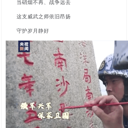
当硝烟不再、战争远去
这支威武之师依旧昂扬
守护岁月静好